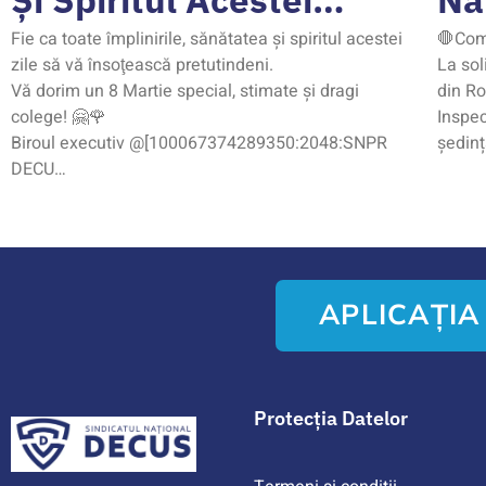
Fie ca toate împlinirile, sănătatea şi spiritul acestei
🛑Com
zile să vă însoţească pretutindeni.
La sol
Vă dorim un 8 Martie special, stimate şi dragi
din Ro
colege! 🤗🌹
Inspec
Biroul executiv @[100067374289350:2048:SNPR
ședinț
DECU…
APLICAȚI
Protecția Datelor