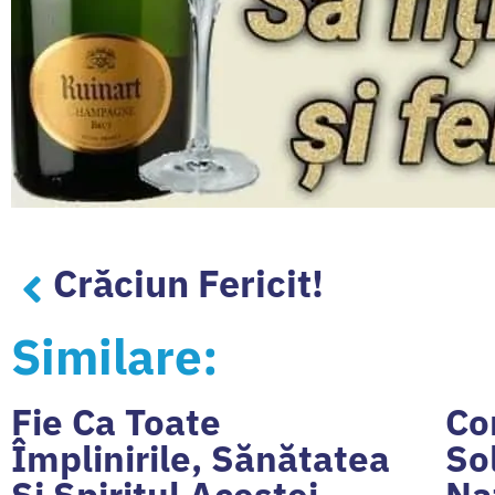
Crăciun Fericit!
Similare:
Fie Ca Toate
Co
Împlinirile, Sănătatea
So
Şi Spiritul Acestei…
Na