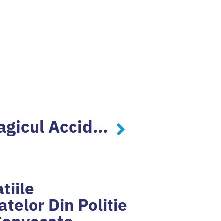
Având În Vedere Tragicul Accident De Circulație În Care A…
tiile
atelor Din Politie
Convocate