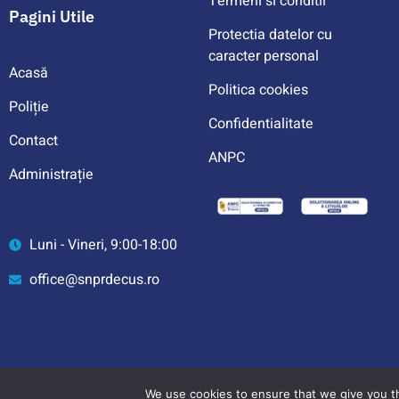
Termeni si conditii
Pagini Utile
Protectia datelor cu
caracter personal
Acasă
Politica cookies
Poliție
Confidentialitate
Contact
ANPC
Administrație
Luni - Vineri, 9:00-18:00
office@snprdecus.ro
We use cookies to ensure that we give you th