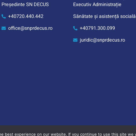
Președinte SN DECUS
Executiv Administrație
+40720.440.442
Sănătate și asistență socială
office@snprdecus.ro
+40791.300.099
juridic@snprdecus.ro
e best experience on our website. If you continue to use this site we w