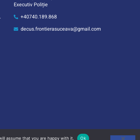
Executiv Poliție
.
+40740.189.868
decus.frontierasuceava@gmail.com
ill assume that you are happy with it.
Ok