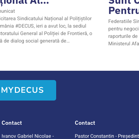
Pentr
unicat
icitarea Sindicatului Național al Polițiștilor
Federatiile Si
mânia #DECUS, ieri a avut loc, la sediul
pentru negoci
toratului General al Poliției de Frontieră, o
raporturile de 
ă de dialog social generată de…
Ministerul Afa
A MYDECUS
Contact
Contact
Ivanov Gabriel Nicolae -
Pastor Constantin - Președin