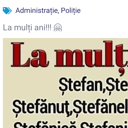
Administrație
,
Poliție
La mulți ani!!! 🤗