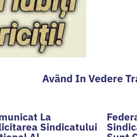
municat La
Federa
licitarea Sindicatului
Sindic
țional Al…
Sunt 